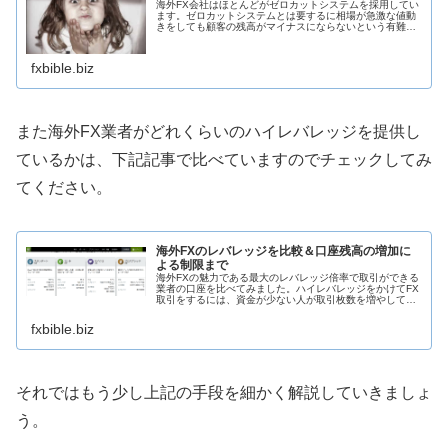
海外FX会社はほとんどがゼロカットシステムを採用してい
ます。ゼロカットシステムとは要するに相場が急激な値動
きをしても顧客の残高がマイナスにならないという有難い
システムと言えます。かつてスイスフランショックで日本
のトレーダーは損害が多数発生し...
fxbible.biz
また海外FX業者がどれくらいのハイレバレッジを提供し
ているかは、下記記事で比べていますのでチェックしてみ
てください。
海外FXのレバレッジを比較＆口座残高の増加に
よる制限まで
海外FXの魅力である最大のレバレッジ倍率で取引ができる
業者の口座を比べてみました。ハイレバレッジをかけてFX
取引をするには、資金が少ない人が取引枚数を増やしてト
レードに利用する手法が最もおすすめです。ドル蔵しかし
ハイレバレッジ取引が危険と言...
fxbible.biz
それではもう少し上記の手段を細かく解説していきましょ
う。