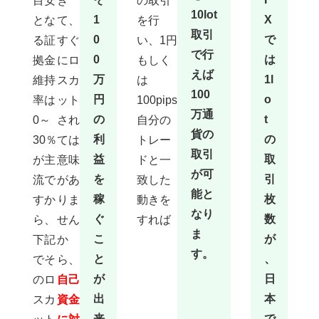
目安
ぎ
の取引
した
10lot
1
X
とな
て、
を行
業者
海外
取引
FX業
0
で
る証
すぐ
い、1円
者を
数十
で行
0
は
拠金
にロ
もしく
社実
際に
えば
口座
万
1l
維持
スカ
は
開設
をし
100
円
o
率は
ット
100pips
て入
金や
万通
トレ
の
t
0～
され
自分の
ー
ド、
貨の
利
の
30％
ては
トレー
出金
まで
取引
実践
益
取
が主
意味
ドと一
して
体験
が可
を
引
した
流で
があ
致した
私が
能と
おす
稼
枚
すか
りま
動きを
すめ
でき
なり
る安
ぐ
数
ら、
せん
すれば
心の
ま
海外
こ
が
下記
か
FX業
者を
す。
ラン
と
、
でそ
ら、
ク付
けし
が
日
のロ
自己
てみ
まし
た。
出
本
スカ
資金
身も
ふた
来
で
もな