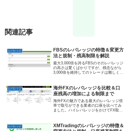
関連記事
FBSのレバレッジの特徴＆変更方
レバレッジ
法と規制・残高制限を解説
最大3,000倍を誇るFBSのそのレバレッジ
の高さは驚くばかりですが、残念ながら
3,000倍を維持してのトレードは難しく、
入金金額や口座残高もしくは獲得したボ
ーナスの合計で変更されてしまいます。
ここではFBSのレバレッジの変更方法か
海外FXのレバレッジを比較＆口
レバレッジ
ら、口座...
座残高の増加による制限まで
海外FXの魅力である最大のレバレッジ倍
率で取引ができる業者の口座を比べてみ
ました。ハイレバレッジをかけてFX取引
をするには、資金が少ない人が取引枚数
を増やしてトレードに利用する手法が最
もおすすめです。ドル蔵しかしハイレバ
XMTradingのレバレッジの特徴＆
レバレッジ
レッジ取引が危険と言...