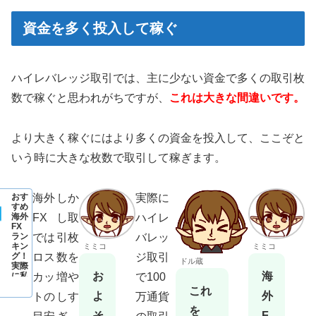
資金を多く投入して稼ぐ
ハイレバレッジ取引では、主に少ない資金で多くの取引枚
数で稼ぐと思われがちですが、
これは大きな間違いです。
より大きく稼ぐにはより多くの資金を投入して、ここぞと
いう時に大きな枚数で取引して稼ぎます。
海外
しか
実際に
おす
すめ
FX
し取
ハイレ
海外
FX
では
引枚
バレッ
ラン
キン
ミミコ
ミミコ
ロス
数を
ジ取引
グ！
ドル蔵
実際
お
海
カッ
増や
で100
に私
がト
これ
よ
外
トの
しす
万通貨
レー
ド＆
を
そ
F
出金