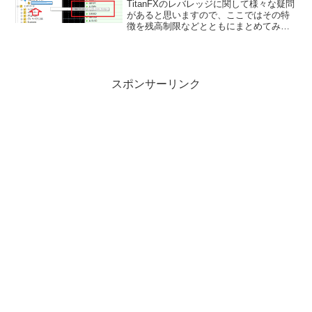
TitanFXのレバレッジに関して様々な疑問
があると思いますので、ここではその特
徴を残高制限などとともにまとめてみま
した。まずは簡単にTitanFXのレバレッジ
を口座ごとにわかりやすく早見表でまと
めてみました。Titanfxのレバレッジ早
見...
スポンサーリンク