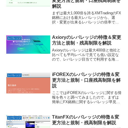
変更方法と規制・口座残高制限を
解説
まずは最大1,000倍を誇るXMTradingのFX
銘柄における最大レバレッジから、選
択・変更が出来るレバレッジの倍率で
す。そして口座残高の増加で落とされる
レバレッジの割合を、それぞれの口座ご
とで表にまとめてみました。XMのFX銘
Axioryのレバレッジの特徴＆変更
レバレッジ
柄とのレバ...
方法と規制・残高制限を解説
Axioryのレバレッジは最大400倍と他社と
比べても平均レベルで見ても低い設定な
ので、レバレッジ目当てで利用する海外
FX業者ではありません。海外での信頼や
実績がある業者という着目点で、かつ
cTrderが利用できる点で検討を考えると
iFOREXのレバレッジの特徴＆変
レバレッジ
いいでし...
更方法と規制・口座残高制限を解
説
ここではiFOREXのレバレッジに関する情
報を色々と調べてみましたので、まずは
簡単にFX銘柄に関するレバレッジ早見表
から紹介していきます。iFOREXのレバレ
ッジ早見表口座名最大レバレッジ口座残
高の増加によるレバレッジ制限選択・変
TitanFXのレバレッジの特徴＆変
レバレッジ
更できるレ...
更方法と規制・残高制限を解説