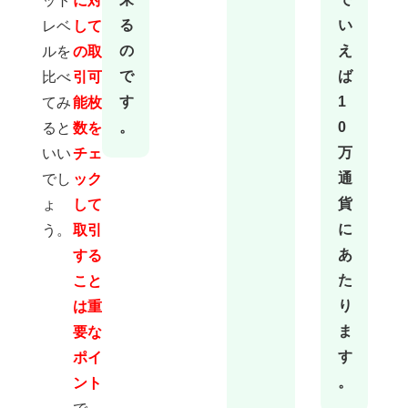
ット
に対
いこ
とを
る
い
レベ
して
言う
と、
の
え
ルを
の取
海外
FXの
利用
で
ば
比べ
引可
はど
こを
す
1
利用
てみ
能枚
して
もリ
。
0
ると
数を
スク
0で
はな
万
いい
チェ
いの
で、
通
でし
ック
怖い
人は
無理
貨
ょ
して
に
利...
に
う。
取引
あ
する
た
こと
り
は重
ま
要な
す
ポイ
。
ント