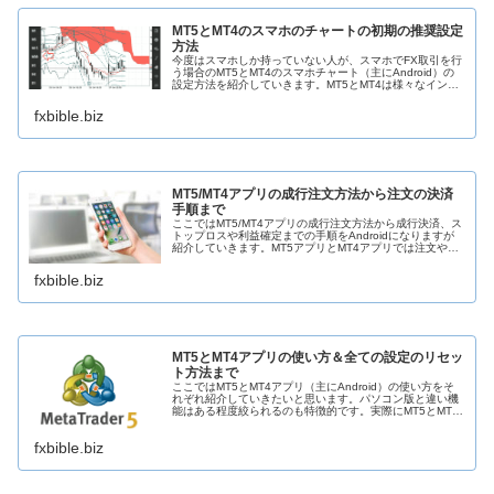
MT5とMT4のスマホのチャートの初期の推奨設定
方法
今度はスマホしか持っていない人が、スマホでFX取引を行
う場合のMT5とMT4のスマホチャート（主にAndroid）の
設定方法を紹介していきます。MT5とMT4は様々なインデ
ィケーターやオシレーターを挿入することが可能ですが、
入れすぎると見え...
fxbible.biz
MT5/MT4アプリの成行注文方法から注文の決済
手順まで
ここではMT5/MT4アプリの成行注文方法から成行決済、ス
トップロスや利益確定までの手順をAndroidになりますが
紹介していきます。MT5アプリとMT4アプリでは注文や決
済する手順で、共通部分と異なる部分がいくつか出てきま
すので、ここで違...
fxbible.biz
MT5とMT4アプリの使い方＆全ての設定のリセッ
ト方法まで
ここではMT5とMT4アプリ（主にAndroid）の使い方をそ
れぞれ紹介していきたいと思います。パソコン版と違い機
能はある程度絞られるのも特徴的です。実際にMT5とMT4
アプリの使い方にはそこまで違いはなかったので、下記で
様々な設定を行って...
fxbible.biz