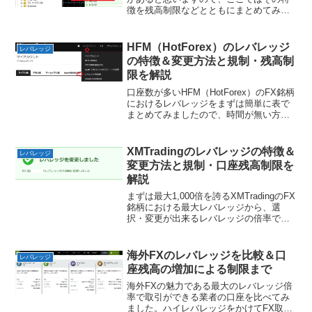
徴を残高制限などとともにまとめてみま
した。まずは簡単にTitanFXのレバレッジ
を口座ごとにわかりやすく早見表でまと
めてみました。Titanfxのレバレッジ早
HFM（HotForex）のレバレッジ
レバレッジ
見...
の特徴＆変更方法と規制・残高制
限を解説
口座数が多いHFM（HotForex）のFX銘柄
におけるレバレッジをまずは簡単に表で
まとめてみましたので、時間が無い方は
下記をチェックしてみてください。最近
ではレバレッジも2000倍まで上がったの
で、資金が少ない人でもより多くの枚数
XMTradingのレバレッジの特徴＆
レバレッジ
で取引が...
変更方法と規制・口座残高制限を
解説
まずは最大1,000倍を誇るXMTradingのFX
銘柄における最大レバレッジから、選
択・変更が出来るレバレッジの倍率で
す。そして口座残高の増加で落とされる
レバレッジの割合を、それぞれの口座ご
とで表にまとめてみました。XMのFX銘
海外FXのレバレッジを比較＆口
レバレッジ
柄とのレバ...
座残高の増加による制限まで
海外FXの魅力である最大のレバレッジ倍
率で取引ができる業者の口座を比べてみ
ました。ハイレバレッジをかけてFX取引