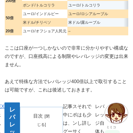
200倍
ポンド/トルコリラ
ユーロ/トルコリラ
ユーロ/インドルピー
ユーロ/ロシアルーブル
50倍
米ドル/チリペソ
米ドル/露ルーブル
20倍
ユーロ/オフショア人民元
–
ここは口座が一つしかないので非常に分かりやすい構成な
のですが、口座残高による制限やレバレッジの変更は出来
ません。
あえて特殊な方法でレバレッジ400倍以上で取引すること
は可能ですが、これは後述しておきます。
EX
記事
ス
それで
レバ
レ
上
中に
ポ
はも少
レッ
目次
バ
見
は、
ン
し詳し
ジ自
レ
ミミコ
ッ
も
グー
サ
く
体も