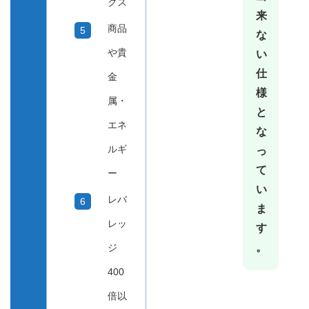
クス
来
商品
な
や貴
い
仕
金
様
属・
と
エネ
な
ルギ
っ
て
ー
い
レバ
ま
レッ
す
。
ジ
400
倍以