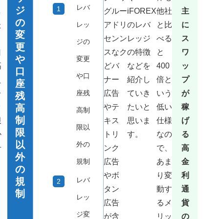
レバ
ジ
主
し
グル
ー
iFOREX
他社
の
に
レッ
た
アド
リ
のレバ
と比
変
ス
セン
ン
レッジ
べる
ジの
更
ワ
口
スな
ク
の特徴
と
や
変更
ッ
高
どバ
などを
400
口
や口
プ
え
ナー
紹介し
倍と
座
が
座残
レ
広告
ていき
いう
残
稼
ッ
高
やテ
たいと
低い
高制
制
げ
限
キス
思いま
仕様
限以
限
る
か
トリ
す。
なの
以
外の
高
せ
ンク
で、
外
金
規制
広告
あま
の
利
やボ
り変
レバ
規
通
タン
動す
制
レッ
貨
広告
るメ
ジ変
の
が含
リッ