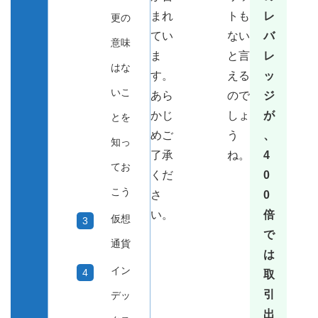
レ
まれ
トも
更の
バ
てい
ない
意味
レ
ま
と言
はな
ッ
す。
える
いこ
ジ
あら
ので
が
かじ
しょ
とを
、
めご
う
知っ
4
了承
ね。
てお
0
くだ
こう
0
さ
倍
い。
仮想
で
通貨
は
イン
取
引
デッ
出