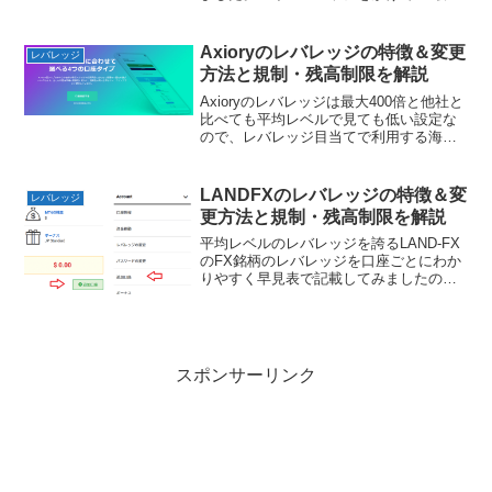
をするには、資金が少ない人が取引枚数
を増やしてトレードに利用する手法が最
もおすすめです。ドル蔵しかしハイレバ
Axioryのレバレッジの特徴＆変更
レバレッジ
レッジ取引が危険と言...
方法と規制・残高制限を解説
Axioryのレバレッジは最大400倍と他社と
比べても平均レベルで見ても低い設定な
ので、レバレッジ目当てで利用する海外
FX業者ではありません。海外での信頼や
実績がある業者という着目点で、かつ
cTrderが利用できる点で検討を考えると
LANDFXのレバレッジの特徴＆変
レバレッジ
いいでし...
更方法と規制・残高制限を解説
平均レベルのレバレッジを誇るLAND-FX
のFX銘柄のレバレッジを口座ごとにわか
りやすく早見表で記載してみましたの
で、ワンポイントチェックにご利用くだ
さい。LAND-FXのレバレッジ早見表口座
名LPボーナス・LIVE口座ECN口座最大レ
バレ...
スポンサーリンク